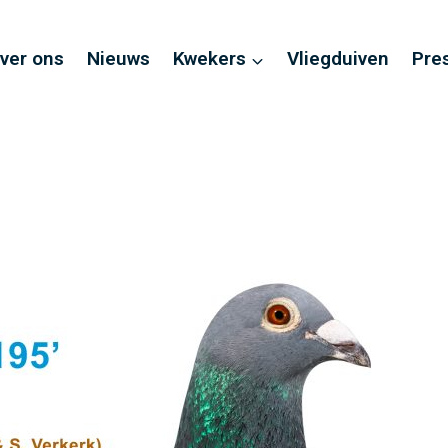
ver ons
Nieuws
Kwekers
Vliegduiven
Pre